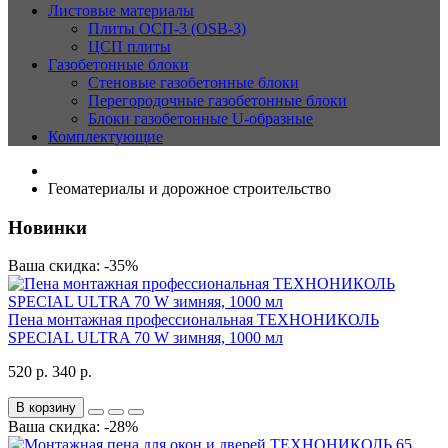
Листовые материалы
Плиты ОСП-3 (OSB-3)
ЦСП плиты
Газобетонные блоки
Стеновые газобетонные блоки
Перегородочные газобетонные блоки
Блоки газобетонные U-образные
Комплектующие
Геоматериалы и дорожное строительство
Новинки
Ваша скидка: -35%
Пена монтажная профессиональная ТЕХНОНИКОЛЬ
SPECIAL ULTRA 70 W зимняя, 1000 мл
520 р.
340 р.
В корзину
Ваша скидка: -28%