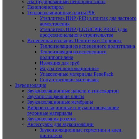
Экструдированный пенополистирол
Пенополистирол
Теплоизоляционные плиты PIR
Утеплитель ПИР (PIR) в плитах для частного
домостроения
Утеплитель ПИР (LOGICPIR PROF ) для
профессионального строительства
Вспененная изоляция Пенотерм и Порилекс
Теплоизоляция из вспененного полиэтилена
Теплоизоляция из вспененного
полипропилена
Изоляция для труб
Жгуты теплоизоляционные
Упаковочные материалы PenoPack
Сопутствующие материалы
Звукоизоляция
Звукоизоляционные панели и гипсокартон
Звукопоглощающие плиты
Звукоизоляционные мембраны
Виброизоляционные и звукопоглощающие
рулонные материалы
Звукоизоляция розеток
Аксессуары для звукоизоляции
Звукоизоляционные герметики и клеи,
пистолеты