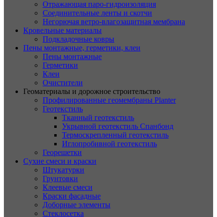
Отражающая паро-гидроизоляция
Соединительные ленты и скотчи
Негорючая ветро-влагозащитная мембрана
Кровельные материалы
Подкладочные ковры
Пены монтажные, герметики, клеи
Пены монтажные
Герметики
Клеи
Очистители
Геоматериалы и дорожное строительство
Профилированные геомембраны Planter
Геотекстиль
Тканный геотекстиль
Укрывной геотекстиль Спанбонд
Термоскрепленный геотекстиль
Иглопробивной геотекстиль
Георешетки
Сухие смеси и краски
Штукатурки
Грунтовки
Клеевые смеси
Краски фасадные
Доборные элементы
Стеклосетка