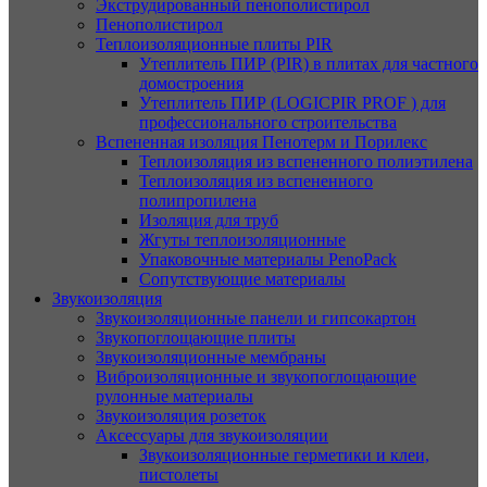
Экструдированный пенополистирол
Пенополистирол
Теплоизоляционные плиты PIR
Утеплитель ПИР (PIR) в плитах для частного
домостроения
Утеплитель ПИР (LOGICPIR PROF ) для
профессионального строительства
Вспененная изоляция Пенотерм и Порилекс
Теплоизоляция из вспененного полиэтилена
Теплоизоляция из вспененного
полипропилена
Изоляция для труб
Жгуты теплоизоляционные
Упаковочные материалы PenoPack
Сопутствующие материалы
Звукоизоляция
Звукоизоляционные панели и гипсокартон
Звукопоглощающие плиты
Звукоизоляционные мембраны
Виброизоляционные и звукопоглощающие
рулонные материалы
Звукоизоляция розеток
Аксессуары для звукоизоляции
Звукоизоляционные герметики и клеи,
пистолеты