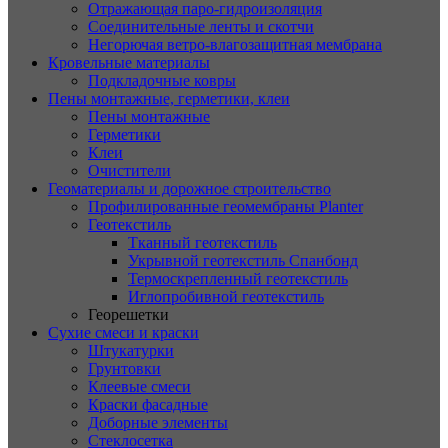
Отражающая паро-гидроизоляция
Соединительные ленты и скотчи
Негорючая ветро-влагозащитная мембрана
Кровельные материалы
Подкладочные ковры
Пены монтажные, герметики, клеи
Пены монтажные
Герметики
Клеи
Очистители
Геоматериалы и дорожное строительство
Профилированные геомембраны Planter
Геотекстиль
Тканный геотекстиль
Укрывной геотекстиль Спанбонд
Термоскрепленный геотекстиль
Иглопробивной геотекстиль
Георешетки
Сухие смеси и краски
Штукатурки
Грунтовки
Клеевые смеси
Краски фасадные
Доборные элементы
Стеклосетка