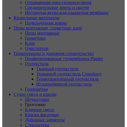
Отражающая паро-гидроизоляция
Соединительные ленты и скотчи
Негорючая ветро-влагозащитная мембрана
Кровельные материалы
Подкладочные ковры
Пены монтажные, герметики, клеи
Пены монтажные
Герметики
Клеи
Очистители
Геоматериалы и дорожное строительство
Профилированные геомембраны Planter
Геотекстиль
Тканный геотекстиль
Укрывной геотекстиль Спанбонд
Термоскрепленный геотекстиль
Иглопробивной геотекстиль
Георешетки
Сухие смеси и краски
Штукатурки
Грунтовки
Клеевые смеси
Краски фасадные
Доборные элементы
Стеклосетка