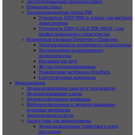
Экструдированный пенополистирол
Пенополистирол
Теплоизоляционные плиты PIR
Утеплитель ПИР (PIR) в плитах для частного
домостроения
Утеплитель ПИР (LOGICPIR PROF ) для
профессионального строительства
Вспененная изоляция Пенотерм и Порилекс
Теплоизоляция из вспененного полиэтилена
Теплоизоляция из вспененного
полипропилена
Изоляция для труб
Жгуты теплоизоляционные
Упаковочные материалы PenoPack
Сопутствующие материалы
Звукоизоляция
Звукоизоляционные панели и гипсокартон
Звукопоглощающие плиты
Звукоизоляционные мембраны
Виброизоляционные и звукопоглощающие
рулонные материалы
Звукоизоляция розеток
Аксессуары для звукоизоляции
Звукоизоляционные герметики и клеи,
пистолеты