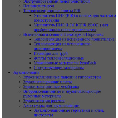
Экструдированный пенополистирол
Пенополистирол
Теплоизоляционные плиты PIR
Утеплитель ПИР (PIR) в плитах для частного
домостроения
Утеплитель ПИР (LOGICPIR PROF ) для
профессионального строительства
Вспененная изоляция Пенотерм и Порилекс
Теплоизоляция из вспененного полиэтилена
Теплоизоляция из вспененного
полипропилена
Изоляция для труб
Жгуты теплоизоляционные
Упаковочные материалы PenoPack
Сопутствующие материалы
Звукоизоляция
Звукоизоляционные панели и гипсокартон
Звукопоглощающие плиты
Звукоизоляционные мембраны
Виброизоляционные и звукопоглощающие
рулонные материалы
Звукоизоляция розеток
Аксессуары для звукоизоляции
Звукоизоляционные герметики и клеи,
пистолеты