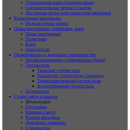
Отражающая паро-гидроизоляция
Соединительные ленты и скотчи
Негорючая ветро-влагозащитная мембрана
Кровельные материалы
Подкладочные ковры
Пены монтажные, герметики, клеи
Пены монтажные
Герметики
Клеи
Очистители
Геоматериалы и дорожное строительство
Профилированные геомембраны Planter
Геотекстиль
Тканный геотекстиль
Укрывной геотекстиль Спанбонд
Термоскрепленный геотекстиль
Иглопробивной геотекстиль
Георешетки
Сухие смеси и краски
Штукатурки
Грунтовки
Клеевые смеси
Краски фасадные
Доборные элементы
Стеклосетка