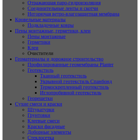
Отражающая паро-гидроизоляция
Соединительные ленты и скотчи
Негорючая ветро-влагозащитная мембрана
Кровельные материалы
Подкладочные ковры
Пены монтажные, герметики, клеи
Пены монтажные
Герметики
Клеи
Очистители
Геоматериалы и дорожное строительство
Профилированные геомембраны Planter
Геотекстиль
Тканный геотекстиль
Укрывной геотекстиль Спанбонд
Термоскрепленный геотекстиль
Иглопробивной геотекстиль
Георешетки
Сухие смеси и краски
Штукатурки
Грунтовки
Клеевые смеси
Краски фасадные
Доборные элементы
Стеклосетка