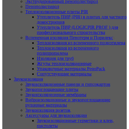
Экструдированный пенополистирол
Пенополистирол
Теплоизоляционные плиты PIR
Утеплитель ПИР (PIR) в плитах для частного
домостроения
Утеплитель ПИР (LOGICPIR PROF ) для
профессионального строительства
Вспененная изоляция Пенотерм и Порилекс
Теплоизоляция из вспененного полиэтилена
Теплоизоляция из вспененного
полипропилена
Изоляция для труб
Жгуты теплоизоляционные
Упаковочные материалы PenoPack
Сопутствующие материалы
Звукоизоляция
Звукоизоляционные панели и гипсокартон
Звукопоглощающие плиты
Звукоизоляционные мембраны
Виброизоляционные и звукопоглощающие
рулонные материалы
Звукоизоляция розеток
Аксессуары для звукоизоляции
Звукоизоляционные герметики и клеи,
пистолеты