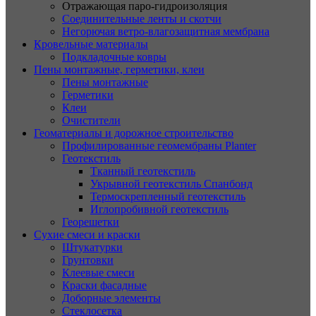
Отражающая паро-гидроизоляция
Соединительные ленты и скотчи
Негорючая ветро-влагозащитная мембрана
Кровельные материалы
Подкладочные ковры
Пены монтажные, герметики, клеи
Пены монтажные
Герметики
Клеи
Очистители
Геоматериалы и дорожное строительство
Профилированные геомембраны Planter
Геотекстиль
Тканный геотекстиль
Укрывной геотекстиль Спанбонд
Термоскрепленный геотекстиль
Иглопробивной геотекстиль
Георешетки
Сухие смеси и краски
Штукатурки
Грунтовки
Клеевые смеси
Краски фасадные
Доборные элементы
Стеклосетка