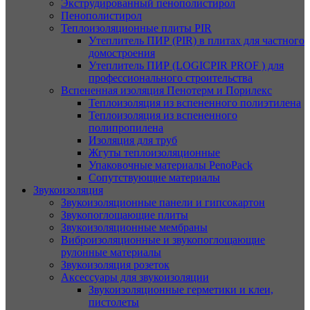
Экструдированный пенополистирол
Пенополистирол
Теплоизоляционные плиты PIR
Утеплитель ПИР (PIR) в плитах для частного
домостроения
Утеплитель ПИР (LOGICPIR PROF ) для
профессионального строительства
Вспененная изоляция Пенотерм и Порилекс
Теплоизоляция из вспененного полиэтилена
Теплоизоляция из вспененного
полипропилена
Изоляция для труб
Жгуты теплоизоляционные
Упаковочные материалы PenoPack
Сопутствующие материалы
Звукоизоляция
Звукоизоляционные панели и гипсокартон
Звукопоглощающие плиты
Звукоизоляционные мембраны
Виброизоляционные и звукопоглощающие
рулонные материалы
Звукоизоляция розеток
Аксессуары для звукоизоляции
Звукоизоляционные герметики и клеи,
пистолеты