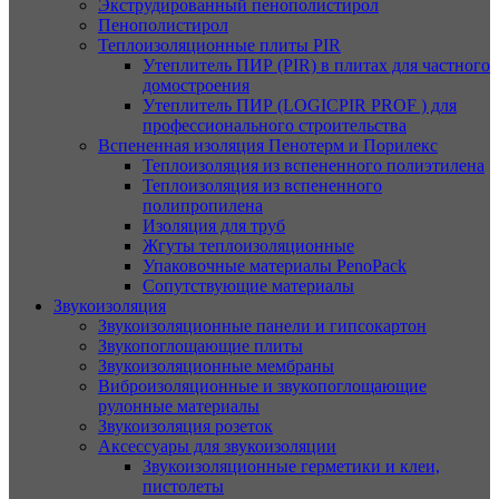
Экструдированный пенополистирол
Пенополистирол
Теплоизоляционные плиты PIR
Утеплитель ПИР (PIR) в плитах для частного
домостроения
Утеплитель ПИР (LOGICPIR PROF ) для
профессионального строительства
Вспененная изоляция Пенотерм и Порилекс
Теплоизоляция из вспененного полиэтилена
Теплоизоляция из вспененного
полипропилена
Изоляция для труб
Жгуты теплоизоляционные
Упаковочные материалы PenoPack
Сопутствующие материалы
Звукоизоляция
Звукоизоляционные панели и гипсокартон
Звукопоглощающие плиты
Звукоизоляционные мембраны
Виброизоляционные и звукопоглощающие
рулонные материалы
Звукоизоляция розеток
Аксессуары для звукоизоляции
Звукоизоляционные герметики и клеи,
пистолеты