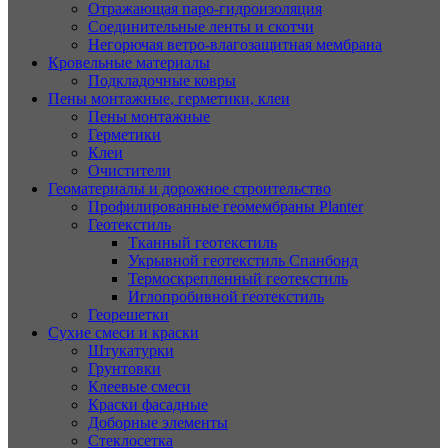
Отражающая паро-гидроизоляция
Соединительные ленты и скотчи
Негорючая ветро-влагозащитная мембрана
Кровельные материалы
Подкладочные ковры
Пены монтажные, герметики, клеи
Пены монтажные
Герметики
Клеи
Очистители
Геоматериалы и дорожное строительство
Профилированные геомембраны Planter
Геотекстиль
Тканный геотекстиль
Укрывной геотекстиль Спанбонд
Термоскрепленный геотекстиль
Иглопробивной геотекстиль
Георешетки
Сухие смеси и краски
Штукатурки
Грунтовки
Клеевые смеси
Краски фасадные
Доборные элементы
Стеклосетка