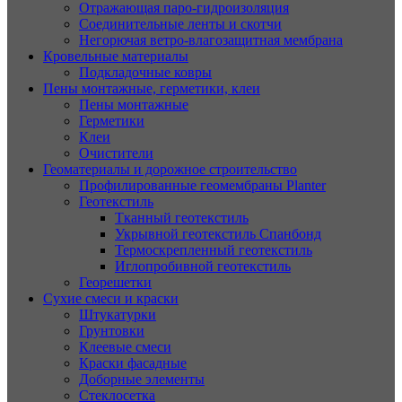
Отражающая паро-гидроизоляция
Соединительные ленты и скотчи
Негорючая ветро-влагозащитная мембрана
Кровельные материалы
Подкладочные ковры
Пены монтажные, герметики, клеи
Пены монтажные
Герметики
Клеи
Очистители
Геоматериалы и дорожное строительство
Профилированные геомембраны Planter
Геотекстиль
Тканный геотекстиль
Укрывной геотекстиль Спанбонд
Термоскрепленный геотекстиль
Иглопробивной геотекстиль
Георешетки
Сухие смеси и краски
Штукатурки
Грунтовки
Клеевые смеси
Краски фасадные
Доборные элементы
Стеклосетка