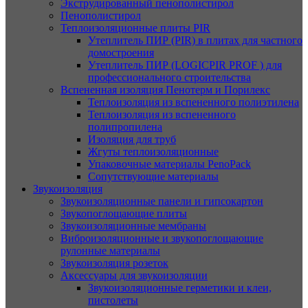
Экструдированный пенополистирол
Пенополистирол
Теплоизоляционные плиты PIR
Утеплитель ПИР (PIR) в плитах для частного
домостроения
Утеплитель ПИР (LOGICPIR PROF ) для
профессионального строительства
Вспененная изоляция Пенотерм и Порилекс
Теплоизоляция из вспененного полиэтилена
Теплоизоляция из вспененного
полипропилена
Изоляция для труб
Жгуты теплоизоляционные
Упаковочные материалы PenoPack
Сопутствующие материалы
Звукоизоляция
Звукоизоляционные панели и гипсокартон
Звукопоглощающие плиты
Звукоизоляционные мембраны
Виброизоляционные и звукопоглощающие
рулонные материалы
Звукоизоляция розеток
Аксессуары для звукоизоляции
Звукоизоляционные герметики и клеи,
пистолеты