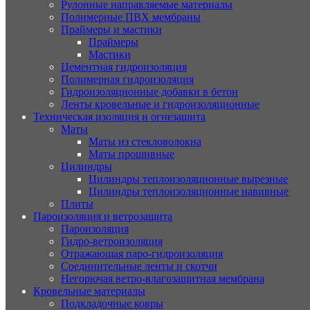
Рулонные направляемые материалы
Полимерные ПВХ мембраны
Праймеры и мастики
Праймеры
Мастики
Цементная гидроизоляция
Полимерная гидроизоляция
Гидроизоляционные добавки в бетон
Ленты кровельные и гидроизоляционные
Техническая изоляция и огнезащита
Маты
Маты из стекловолокна
Маты прошивные
Цилиндры
Цилиндры теплоизоляционные вырезные
Цилиндры теплоизоляционные навивные
Плиты
Пароизоляция и ветрозащита
Пароизоляция
Гидро-ветроизоляция
Отражающая паро-гидроизоляция
Соединительные ленты и скотчи
Негорючая ветро-влагозащитная мембрана
Кровельные материалы
Подкладочные ковры