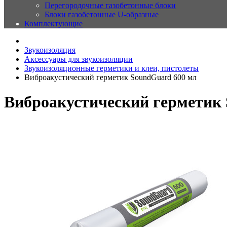
Перегородочные газобетонные блоки
Блоки газобетонные U-образные
Комплектующие
Звукоизоляция
Аксессуары для звукоизоляции
Звукоизоляционные герметики и клеи, пистолеты
Виброакустический герметик SoundGuard 600 мл
Виброакустический герметик