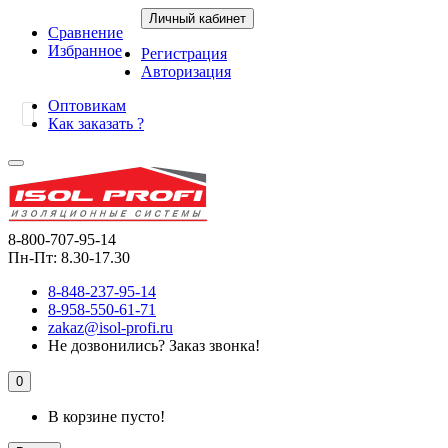
Личный кабинет
Сравнение
Избранное
Регистрация
Авторизация
Оптовикам
Как заказать ?
8-800-707-95-14
Пн-Пт: 8.30-17.30
8-848-237-95-14
8-958-550-61-71
zakaz@isol-profi.ru
Не дозвонились?
Заказ звонка!
0
В корзине пусто!