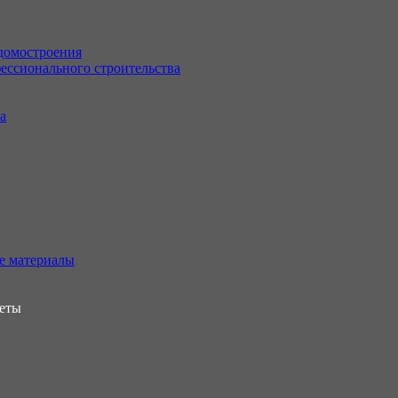
 домостроения
ессионального строительства
а
е материалы
леты