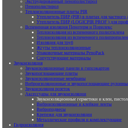
Экструдированный пенополистирол
Пенополистирол
Теплоизоляционные плиты PIR
Утеплитель ПИР (PIR) в плитах для частного
Утеплитель ПИР (LOGICPIR PROF ) для проф
Вспененная изоляция Пенотерм и Порилекс
Теплоизоляция из вспененного полиэтилена
Теплоизоляция из вспененного полипропилен
Изоляция для труб
Жгуты теплоизоляционные
Упаковочные материалы PenoPack
Сопутствующие материалы
Звукоизоляция
Звукоизоляционные панели и гипсокартон
Звукопоглощающие плиты
Звукоизоляционные мембраны
Виброизоляционные и звукопоглощающие рулонны
Звукоизоляция розеток
Аксессуары для звукоизоляции
Звукоизоляционные герметики и клеи, писто
Виброизоляционные и клейкие ленты
Виброподвесы
Крепежи для звукоизоляции
Металлические профиля и комплектующие
Гидроизоляция