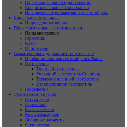
Отражающая паро-гидроизоляция
Соединительные ленты и скотчи
Негорючая ветро-влагозащитная мембрана
Кровельные материалы
Подкладочные ковры
Пены монтажные, герметики, клеи
Пены монтажные
Герметики
Клеи
Очистители
Геоматериалы и дорожное строительство
Профилированные геомембраны Planter
Геотекстиль
Тканный геотекстиль
Укрывной геотекстиль Спанбонд
Термоскрепленный геотекстиль
Иглопробивной геотекстиль
Георешетки
Сухие смеси и краски
Штукатурки
Грунтовки
Клеевые смеси
Краски фасадные
Доборные элементы
Стеклосетка