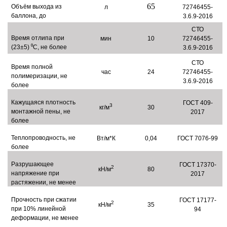
65
Объём выхода из
л
72746455-
баллона, до
3.6.9-2016
СТО
Время отлипа при
мин
10
72746455-
(23±5) ⁰С, не более
3.6.9-2016
СТО
Время полной
час
24
72746455-
полимеризации, не
3.6.9-2016
более
Кажущаяся плотность
ГОСТ 409-
3
кг/м
30
монтажной пены, не
2017
более
Теплопроводность, не
Вт/м*К
0,04
ГОСТ 7076-99
более
Разрушающее
ГОСТ 17370-
2
кН/м
80
напряжение при
2017
растяжении, не менее
Прочность при сжатии
ГОСТ 17177-
2
кН/м
35
при 10% линейной
94
деформации, не менее