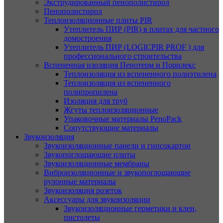
Экструдированный пенополистирол
Пенополистирол
Теплоизоляционные плиты PIR
Утеплитель ПИР (PIR) в плитах для частного
домостроения
Утеплитель ПИР (LOGICPIR PROF ) для
профессионального строительства
Вспененная изоляция Пенотерм и Порилекс
Теплоизоляция из вспененного полиэтилена
Теплоизоляция из вспененного
полипропилена
Изоляция для труб
Жгуты теплоизоляционные
Упаковочные материалы PenoPack
Сопутствующие материалы
Звукоизоляция
Звукоизоляционные панели и гипсокартон
Звукопоглощающие плиты
Звукоизоляционные мембраны
Виброизоляционные и звукопоглощающие
рулонные материалы
Звукоизоляция розеток
Аксессуары для звукоизоляции
Звукоизоляционные герметики и клеи,
пистолеты