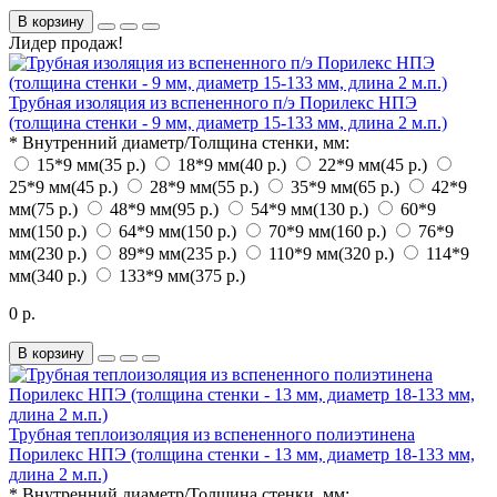
В корзину
Лидер продаж!
Трубная изоляция из вспененного п/э Порилекс НПЭ
(толщина стенки - 9 мм, диаметр 15-133 мм, длина 2 м.п.)
*
Внутренний диаметр/Толщина стенки, мм:
15*9 мм
(35 р.)
18*9 мм
(40 р.)
22*9 мм
(45 р.)
25*9 мм
(45 р.)
28*9 мм
(55 р.)
35*9 мм
(65 р.)
42*9
мм
(75 р.)
48*9 мм
(95 р.)
54*9 мм
(130 р.)
60*9
мм
(150 р.)
64*9 мм
(150 р.)
70*9 мм
(160 р.)
76*9
мм
(230 р.)
89*9 мм
(235 р.)
110*9 мм
(320 р.)
114*9
мм
(340 р.)
133*9 мм
(375 р.)
0 р.
В корзину
Трубная теплоизоляция из вспененного полиэтинена
Порилекс НПЭ (толщина стенки - 13 мм, диаметр 18-133 мм,
длина 2 м.п.)
*
Внутренний диаметр/Толщина стенки, мм: