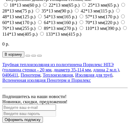
18*13 мм
(60 р.)
22*13 мм
(65 р.)
25*13 мм
(65 р.)
28*13 мм
(75 р.)
35*13 мм
(90 р.)
42*13 мм
(115 р.)
48*13 мм
(125 р.)
54*13 мм
(165 р.)
57*13 мм
(170 р.)
60*13 мм
(170 р.)
64*13 мм
(160 р.)
70*13 мм
(220 р.)
76*13 мм
(255 р.)
89*13 мм
(270 р.)
110*13 мм
(390 р.)
114*13 мм
(405 р.)
133*13 мм
(415 р.)
0 р.
В корзину
Трубная теплоизоляция из полиэтинена Порилекс НПЭ
(толщина стенки - 20 мм
,
диаметр 35-114 мм
,
длина 2 м.п.)
,
0406411
,
Пенотерм
,
Теплоизоляция
,
Изоляция для труб
,
Вспененная изоляция Пенотерм и Порилекс
Подпишитесь на наши новости!
Новинки, скидки, предложения!
Оформить подписку