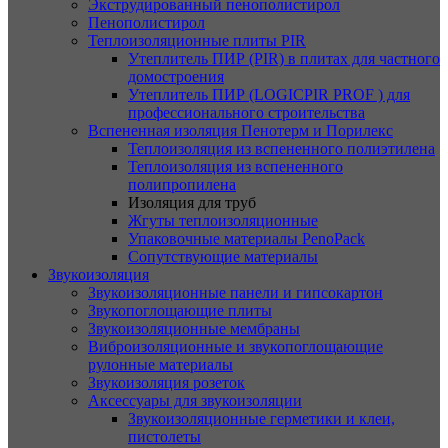
Экструдированный пенополистирол
Пенополистирол
Теплоизоляционные плиты PIR
Утеплитель ПИР (PIR) в плитах для частного
домостроения
Утеплитель ПИР (LOGICPIR PROF ) для
профессионального строительства
Вспененная изоляция Пенотерм и Порилекс
Теплоизоляция из вспененного полиэтилена
Теплоизоляция из вспененного
полипропилена
Изоляция для труб
Жгуты теплоизоляционные
Упаковочные материалы PenoPack
Сопутствующие материалы
Звукоизоляция
Звукоизоляционные панели и гипсокартон
Звукопоглощающие плиты
Звукоизоляционные мембраны
Виброизоляционные и звукопоглощающие
рулонные материалы
Звукоизоляция розеток
Аксессуары для звукоизоляции
Звукоизоляционные герметики и клеи,
пистолеты