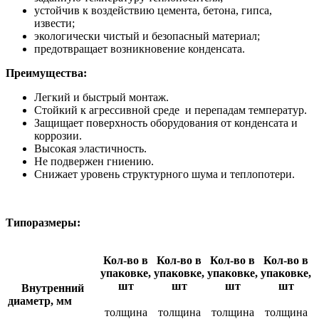
устойчив к воздействию цемента, бетона, гипса,
извести;
экологически чистый и безопасный материал;
предотвращает возникновение конденсата.
Преимущества:
Легкий и быстрый монтаж.
Стойкий к агрессивной среде и перепадам температур.
Защищает поверхность оборудования от конденсата и
коррозии.
Высокая эластичность.
Не подвержен гниению.
Снижает уровень структурного шума и теплопотери.
Типоразмеры:
Кол-во в
Кол-во в
Кол-во в
Кол-во в
упаковке,
упаковке,
упаковке,
упаковке,
шт
шт
шт
шт
Внутренний
диаметр, мм
толщина
толщина
толщина
толщина