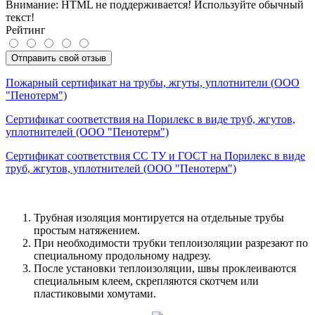
Внимание:
HTML не поддерживается! Используйте обычный
текст!
Рейтинг
Отправить свой отзыв
Пожарный сертификат на трубы, жгуты, уплотнители (ООО
"Пенотерм")
Сертификат соответствия на Порилекс в виде труб, жгутов,
уплотнителей (ООО "Пенотерм")
Сертификат соответствия СС ТУ и ГОСТ на Порилекс в виде
труб, жгутов, уплотнителей (ООО "Пенотерм")
Трубная изоляция монтируется на отдельные трубы
простым натяжением.
При необходимости трубки теплоизоляции разрезают по
специальному продольному надрезу.
После установки теплоизоляции, швы проклеиваются
специальным клеем, скрепляются скотчем или
пластиковыми хомутами.